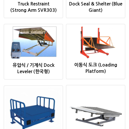
Truck Restraint
Dock Seal & Shelter (Blue
(Strong Arm SVR303)
Giant)
이동식 도크 (Loading
유압식 / 기계식 Dock
Platform)
Leveler (한국형)