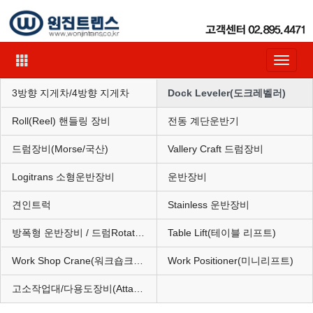
Toggle
navigat
3방향 지게차/4방향 지게차
Dock Leveler(도크레벨러)
Roll(Reel) 핸들링 장비
전동 계단운반기
드럼장비(Morse/국산)
Vallery Craft 드럼장비
Logitrans 소형운반장비
운반장비
견인트럭
Stainless 운반장비
방폭형 운반장비 / 드럼Rotator(혼합기)
Table Lift(테이블 리프트)
Work Shop Crane(워크숍크레인)
Work Positioner(미니리프트)
고소작업대/다용도장비(Attachment)