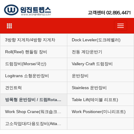
Toggle
navigat
3방향 지게차/4방향 지게차
Dock Leveler(도크레벨러)
Roll(Reel) 핸들링 장비
전동 계단운반기
드럼장비(Morse/국산)
Vallery Craft 드럼장비
Logitrans 소형운반장비
운반장비
견인트럭
Stainless 운반장비
방폭형 운반장비 / 드럼Rotator(혼합기)
Table Lift(테이블 리프트)
Work Shop Crane(워크숍크레인)
Work Positioner(미니리프트)
고소작업대/다용도장비(Attachment)