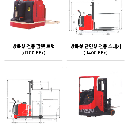
방폭형 전동 팔렛 트럭
방폭형 단면형 전동 스테커
(d100 EEx)
(d400 EEx)