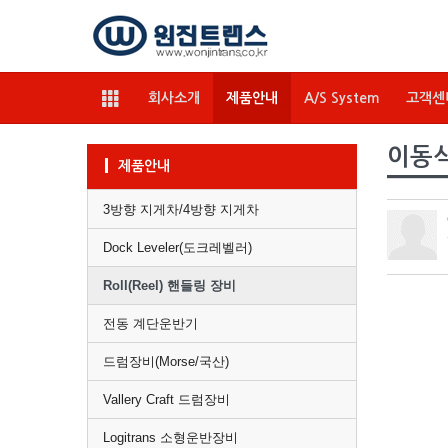
회사소개
제품안내
A/S System
고객센
이동식 
제품안내
3방향 지게차/4방향 지게차
Dock Leveler(도크레벨러)
Roll(Reel) 핸들링 장비
전동 계단운반기
드럼장비(Morse/국산)
Vallery Craft 드럼장비
Logitrans 소형운반장비