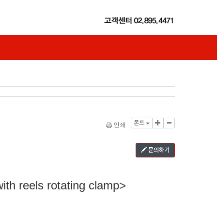
폰트
인쇄
문의하기
I
ith reels rotating clamp>