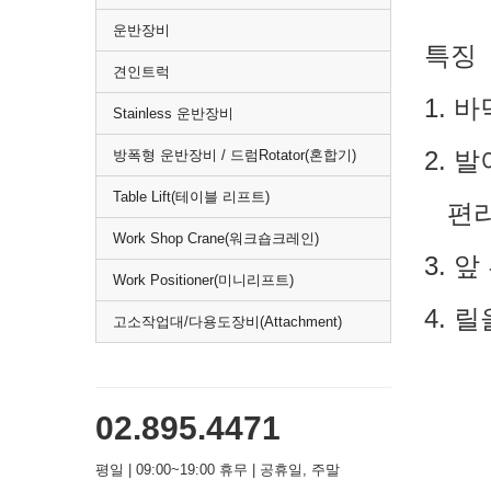
운반장비
특징
견인트럭
1. 
Stainless 운반장비
2. 
방폭형 운반장비 / 드럼Rotator(혼합기)
Table Lift(테이블 리프트)
편리
Work Shop Crane(워크숍크레인)
3. 
Work Positioner(미니리프트)
4. 
고소작업대/다용도장비(Attachment)
02.895.4471
평일 | 09:00~19:00 휴무 | 공휴일, 주말